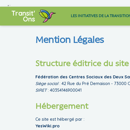
ALLER AU CONTENU PRINCIPAL
Transit'
LES INITIATIVES DE LA TRANSITIO
Ons
Mention Légales
Structure éditrice du site
Fédération des Centres Sociaux des Deux Sa
Siège social
: 42 Rue du Pré Demaison - 73000
SIRET
: 40354146900041
Hébergement
Ce site est hébergé par :
YesWiki.pro