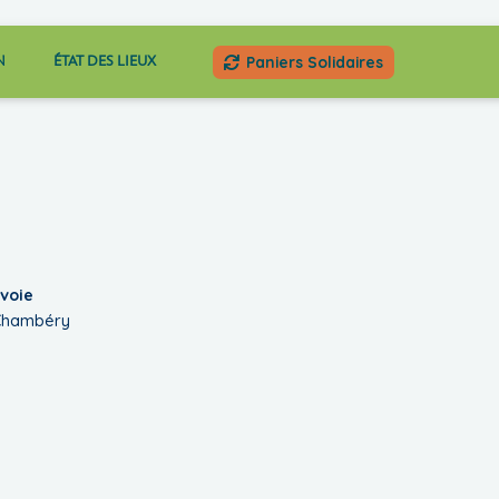
Paniers Solidaires
N
ÉTAT DES LIEUX
voie
 Chambéry