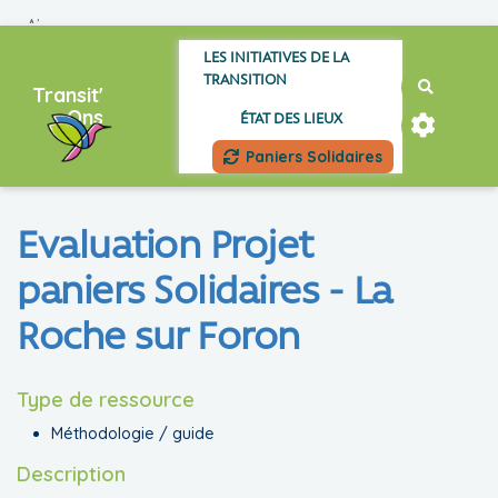
ALLER AU CONTENU PRINCIPAL
LES INITIATIVES DE LA
TRANSITION
Recherch
Transit'
Ons
ÉTAT DES LIEUX
Paniers Solidaires
Evaluation Projet
paniers Solidaires - La
Roche sur Foron
Type de ressource
Méthodologie / guide
Description