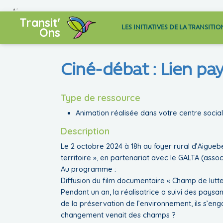
ALLER AU CONTENU PRINCIPAL
Transit'
LES INITIATIVES DE LA TRANSITIO
Ons
Ciné-débat : Lien pa
Type de ressource
Animation réalisée dans votre centre socia
Description
Le 2 octobre 2024 à 18h au foyer rural d’Aigueb
territoire », en partenariat avec le GALTA (asso
Au programme :
Diffusion du film documentaire « Champ de lutte
Pendant un an, la réalisatrice a suivi des paysa
de la préservation de l’environnement, ils s’eng
changement venait des champs ?